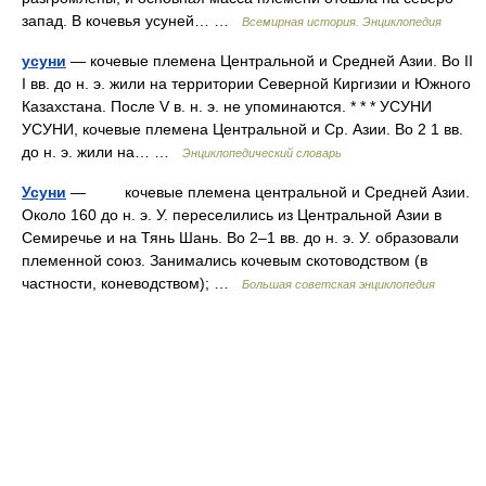
запад. В кочевья усуней… …
Всемирная история. Энциклопедия
усуни
— кочевые племена Центральной и Средней Азии. Во II
I вв. до н. э. жили на территории Северной Киргизии и Южного
Казахстана. После V в. н. э. не упоминаются. * * * УСУНИ
УСУНИ, кочевые племена Центральной и Ср. Азии. Во 2 1 вв.
до н. э. жили на… …
Энциклопедический словарь
Усуни
— кочевые племена центральной и Средней Азии.
Около 160 до н. э. У. переселились из Центральной Азии в
Семиречье и на Тянь Шань. Во 2–1 вв. до н. э. У. образовали
племенной союз. Занимались кочевым скотоводством (в
частности, коневодством); …
Большая советская энциклопедия