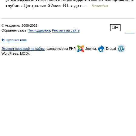
глубины Центральной Азии. В I в. до н …
Википедия
© Академик, 2000-2026
18+
Обратная связь:
Техподдержка
,
Реклама на сайте
👣 Путешествия
Экспорт словарей на сайты
, сделанные на PHP,
Joomla,
Drupal,
WordPress, MODx.