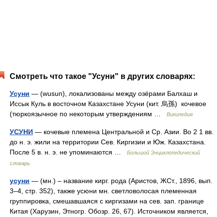
Смотреть что такое "Усуни" в других словарях:
Усуни
— (wusun), локализованы между озёрами Балхаш и
Иссык Куль в восточном Казахстане Усуни (кит. 烏孫) кочевое
(тюркоязычное по некоторым утверждениям …
Википедия
УСУНИ
— кочевые племена Центральной и Ср. Азии. Во 2 1 вв.
до н. э. жили на территории Сев. Киргизии и Юж. Казахстана.
После 5 в. н. э. не упоминаются …
Большой Энциклопедический
словарь
усуни
— (мн.) – название кирг. рода (Аристов, ЖСт., 1896, вып.
3–4, стр. 352), также усюни мн. светловолосая племенная
группировка, смешавшаяся с киргизами на сев. зап. границе
Китая (Харузин, Этногр. Обозр. 26, 67). Источником является,