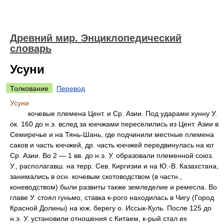
Древний мир. Энциклопедический
словарь
Усуни
Толкование
Перевод
Усуни
кочевые племена Цент. и Ср. Азии. Под ударами хунну У.
ок. 160 до н.э. вслед за юечжами переселились из Цент. Азии в
Семиречье и на Тянь-Шань, где подчинили местные племена
саков и часть юечжей, др. часть юечжей передвинулась на юг
Ср. Азии. Во 2 — 1 вв. до н.э. У. образовали племенной союз.
У., располагавш. на терр. Сев. Киргизии и на Ю.-В. Казахстана,
занимались в осн. кочевым скотоводством (в частн.,
коневодством) были развиты также земледелие и ремесла. Во
главе У. стоял гуньмо, ставка к-рого находилась в Чигу (Город
Красной Долины) на юж. берегу о. Иссык-Куль. После 125 до
н.э. У. установили отношения с Китаем, к-рый стал их