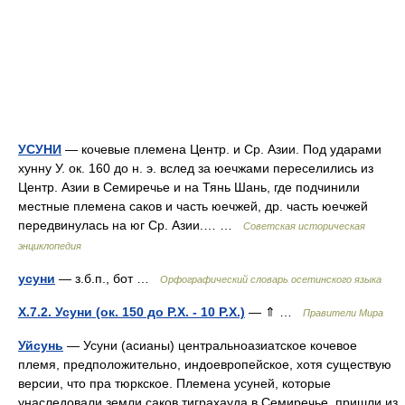
УСУНИ
— кочевые племена Центр. и Ср. Азии. Под ударами
хунну У. ок. 160 до н. э. вслед за юечжами переселились из
Центр. Азии в Семиречье и на Тянь Шань, где подчинили
местные племена саков и часть юечжей, др. часть юечжей
передвинулась на юг Ср. Азии.… …
Советская историческая
энциклопедия
усуни
— з.б.п., бот …
Орфографический словарь осетинского языка
X.7.2. Усуни (ок. 150 до Р.Х. - 10 Р.Х.)
— ⇑ …
Правители Мира
Уйсунь
— Усуни (асианы) центральноазиатское кочевое
племя, предположительно, индоевропейское, хотя существую
версии, что пра тюркское. Племена усуней, которые
унаследовали земли саков тиграхауда в Семиречье, пришли из