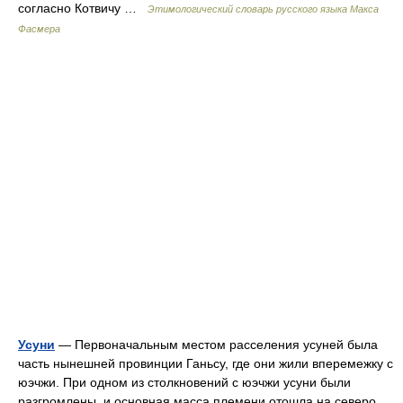
согласно Котвичу …
Этимологический словарь русского языка Макса
Фасмера
Усуни
— Первоначальным местом расселения усуней была
часть нынешней провинции Ганьсу, где они жили вперемежку с
юэчжи. При одном из столкновений с юэчжи усуни были
разгромлены, и основная масса племени отошла на северо