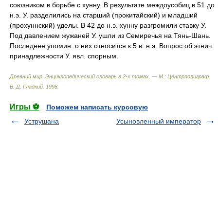
союзником в борьбе с хунну. В результате междоусобиц в 51 до
н.э. У. разделились на старший (прокитайский) и младший
(прохуннский) уделы. В 42 до н.э. хунну разгромили ставку У.
Под давлением жужаней У. ушли из Семиречья на Тянь-Шань.
Последнее упомин. о них относится к 5 в. н.э. Вопрос об этнич.
принадлежности У. явл. спорным.
Древний мир. Энциклопедический словарь в 2-х томах. — М.: Центрполиграф
.
В. Д. Гладкий
.
1998
.
Игры ⚽
Поможем написать курсовую
Уструшана
Усыновленный император